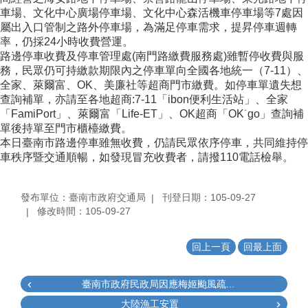
車場、文化中心廣場停車場、文化中心森活機車停車場等7處因
屬出入口管制之路外停車場，為滿足停車需求，提昇停車週轉
率，仍採24小時收費營運。
路邊停車收費及停車管理處(南門路繳費服務處)雖暫停收費與服
務，民眾仍可持繳款期限內之停車單向全國各地統一（7-11）、
全家、萊爾富、OK、美廉社等超商門市繳費。如停車單遺失想
查詢補單，亦請至各地超商:7-11「ibon便利生活站」、全家
「FamiPort」、萊爾富「Life-ET」、OK超商「OK˙go」查詢補
單後持單至門市櫃檯繳費。
本日臺南市路邊停車雖無收費，仍請民眾依序停車，共同維持停
車秩序暨交通順暢，如發現冒充收費者，請撥110電話檢舉。
發布單位：臺南市政府交通局
刊登日期：105-09-27
修改時間：105-09-27
回上一頁
回最上面
臺南市政府民政局因應梅姬颱風疏...
大陸漁工安置