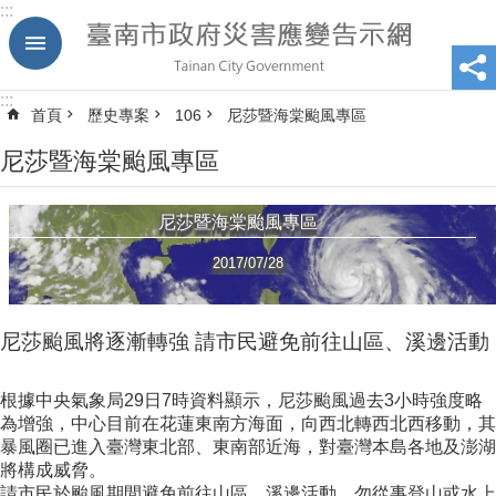
:::
跳到主要內容區塊
:::
首頁
歷史專案
106
尼莎暨海棠颱風專區
尼莎暨海棠颱風專區
尼莎暨海棠颱風專區
2017/07/28
尼莎颱風將逐漸轉強 請市民避免前往山區、溪邊活動
根據中央氣象局29日7時資料顯示，尼莎颱風過去3小時強度略
為增強，中心目前在花蓮東南方海面，向西北轉西北西移動，其
暴風圈已進入臺灣東北部、東南部近海，對臺灣本島各地及澎湖
將構成威脅。
請市民於颱風期間避免前往山區、溪邊活動，勿從事登山或水上