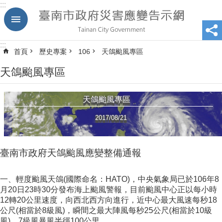
:::
跳到主要內容區塊
:::
首頁
歷史專案
106
天鴿颱風專區
天鴿颱風專區
天鴿颱風專區
2017/08/21
臺南市政府天鴿颱風應變整備通報
一、輕度颱風天鴿(國際命名：HATO)，中央氣象局已於106年8
月20日23時30分發布海上颱風警報，目前颱風中心正以每小時
12轉20公里速度，向西北西方向進行，近中心最大風速每秒18
公尺(相當於8級風)，瞬間之最大陣風每秒25公尺(相當於10級
風)，7級風暴風半徑100公里。