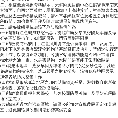
二、根據最新氣象資料顯示，天鴿颱風目前中心在鵝鑾鼻東南東
方海面，向西北西移動，暴風圈朝巴士海峽接近，對臺灣東南部
海面及巴士海峽構成威脅，請本市各編組單位及各區公所利用這
段時間，加強防颱工作及隨時掌握最新颱風路徑資訊。
三、請各編組單位加強下列防颱整備作為：
(一)請隨時注意颱風動態訊息，提醒市民及早做好防颱準備及做
好各項防颱措施，如招牌廣告，門窗等綁牢固定。
(二)請檢視防汛缺口，注意河川堤防是否有破洞、缺口及河道、
雨水下水道是否有漂流物雜物阻塞影響正常功能，請儘速執行清
淤工作，以恢復正常功能。各抽水站運轉功能是否均正常運作，
抽水站之油、電、水是否足夠，水閘門是否能正常開啟關閉。
(三)易淹水地區，應及早因應準備防水閘門(板)及砂包等，以避
免建築物內積淹水，造成嚴重之財務損失，沿海低窪地區民眾，
加強各項防災整備工作。
(四)對於易形成孤島地區之加強儲備物資補足、避難收容處所整
理檢查，落實預防性疏散撤離等。
(五)請教育局通報各級學校，加強校園防災整備，及早防範嚴防
地下室淹水。
(六)高鐵經過本市沿線區域，請區公所加強宣導農民固定種菜網
室，避免因強風吹襲損壞影響高鐵安全。