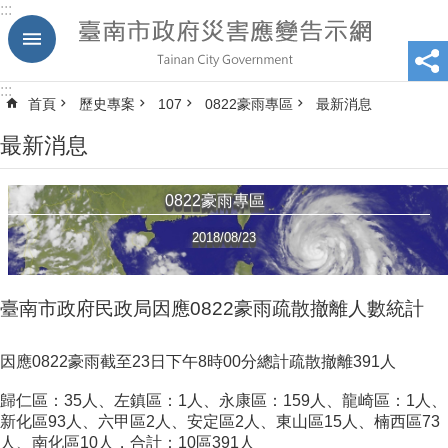
:::
跳到主要內容區塊
:::
首頁
歷史專案
107
0822豪雨專區
最新消息
最新消息
0822豪雨專區
2018/08/23
臺南市政府民政局因應0822豪雨疏散撤離人數統計
因應0822豪雨截至23日下午8時00分總計疏散撤離391人
歸仁區：35人、左鎮區：1人、永康區：159人、龍崎區：1人、
新化區93人、六甲區2人、安定區2人、東山區15人、楠西區73
人、南化區10人，合計：10區391人