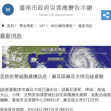
:::
跳到主要內容區塊
:::
首頁
歷史專案
107
0822豪雨專區
最新消息
最新消息
0822豪雨專區
2018/08/23
災防告警細胞廣播訊息：麻豆區麻豆大排沿線避難
[疏散避難]本市麻豆大排已滿水位，請麻豆港尾、埤頭、海浦、
大山、小埤、北勢里加強警戒往自宅高樓層先避難，並配合疏散
撤離。臺南市災害變中心2989119，麻豆區公所5712235
發布推送期間：8月24日7時7分至7時37分