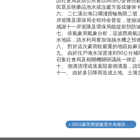
請社會局及區公所要以同理心妥善照
民眾反映藥品泡水或沒處方簽或健保
六、 二仁溪出海口擱淺貨輪無限二號
岸巡隊及環保局全程待命督促，使抽
感謝十一岸巡隊及環保局能提前預防
七、 依氣象局氣象分析，這波西南氣流
水地區，請水利局要加強抽水機之預
八、 對於這次豪雨較嚴重的地區如
九、 由於住戶淹水深度達到50公分補
召集社會局及相關機關研議統一律定
十、 側溝清理或落葉阻塞側溝蓋，請
十一、 由於多日降雨造成土地、土
0822豪雨應變處置作為報告，...