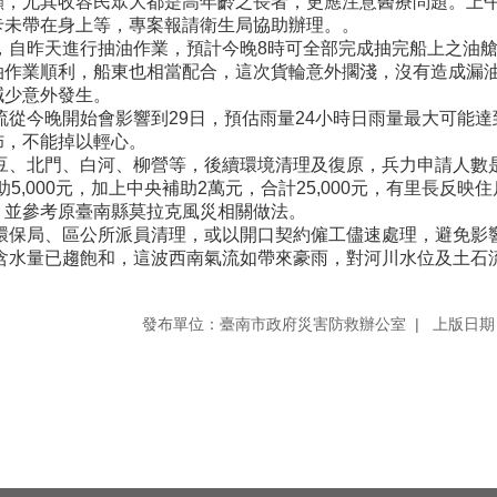
顧，尤其收容民眾大都是高年齡之長者，更應注意醫療問題。上
卡未帶在身上等，專案報請衛生局協助辦理。。
，自昨天進行抽油作業，預計今晚8時可全部完成抽完船上之油
油作業順利，船東也相當配合，這次貨輪意外擱淺，沒有造成漏
減少意外發生。
從今晚開始會影響到29日，預估雨量24小時日雨量最大可能達到
佈，不能掉以輕心。
麻豆、北門、白河、柳營等，後續環境清理及復原，兵力申請人數
助5,000元，加上中央補助2萬元，合計25,000元，有里長反
，並參考原臺南縣莫拉克風災相關做法。
環保局、區公所派員清理，或以開口契約僱工儘速處理，避免影
壤含水量已趨飽和，這波西南氣流如帶來豪雨，對河川水位及土石
發布單位：臺南市政府災害防救辦公室
上版日期：