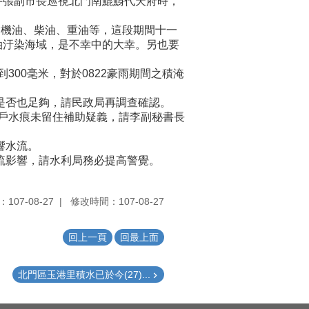
午張副市長巡視北門南鯤鯓代天府時，
艙機油、柴油、重油等，這段期間十一
油汙染海域，是不幸中的大幸。另也要
300毫米，對於0822豪雨期間之積淹
是否也足夠，請民政局再調查確認。
映住戶水痕未留住補助疑義，請李副秘書長
響水流。
流影響，請水利局務必提高警覺。
107-08-27
修改時間：107-08-27
回上一頁
回最上面
北門區玉港里積水已於今(27)...