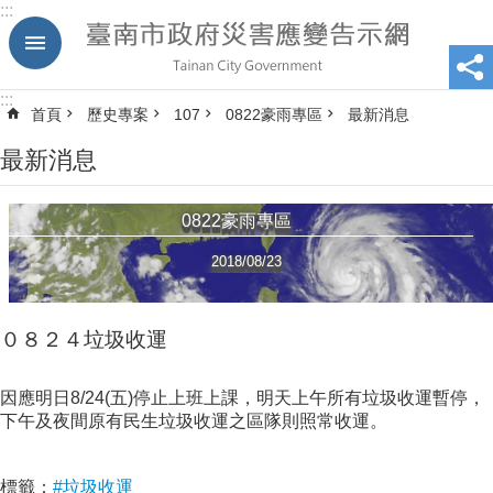
:::
跳到主要內容區塊
:::
首頁
歷史專案
107
0822豪雨專區
最新消息
最新消息
0822豪雨專區
2018/08/23
０８２４垃圾收運
因應明日8/24(五)停止上班上課，明天上午所有垃圾收運暫停，
下午及夜間原有民生垃圾收運之區隊則照常收運。
標籤：
#垃圾收運