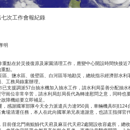
第七次工作會報紀錄
孝明
作重點在於災後復原及家園清理工作，應變中心開設時間快接近
的重點。
麻豆區、鹽水區、後壁區、白河區等地勘災，總統指示經濟部水利
局、工務局錄案辦理。
市已支援調派57台抽水機加入抽水工作，請水利局妥善分配抽
堅守崗位非常辛苦，請水利局彭局長代為轉達慰問之意，同時也
於故障機組要立即補足。
運，感謝國軍部隊今天全力派遣兵力達950員，車輛機具8項12
畜禽場清運任務，本人在此向國軍弟兄表達謝意，也請王指揮官
，目前僅北門南鯤鯓代天府及麻豆代天府2處開設收容處所，總收