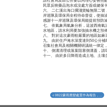
請社會局及區公所要以同理心妥善照
民眾反映藥品泡水或沒處方簽或健保
六、 二仁溪出海口擱淺貨輪無限二號
岸巡隊及環保局全程待命督促，使抽
感謝十一岸巡隊及環保局能提前預防
七、 依氣象局氣象分析，這波西南氣流
水地區，請水利局要加強抽水機之預
八、 對於這次豪雨較嚴重的地區如
九、 由於住戶淹水深度達到50公分補
召集社會局及相關機關研議統一律定
十、 側溝清理或落葉阻塞側溝蓋，請
十一、 由於多日降雨造成土地、土
0822豪雨應變處置作為報告，...