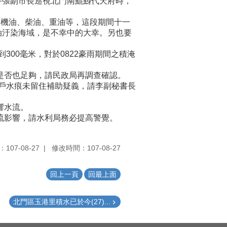
午張副市長巡視北門南鯤鯓代天府時，
艙機油、柴油、重油等，這段期間十一
油汙染海域，是不幸中的大幸。另也要
300毫米，對於0822豪雨期間之積淹
是否也足夠，請民政局再調查確認。
映住戶水痕未留住補助疑義，請李副秘書長
響水流。
流影響，請水利局務必提高警覺。
107-08-27
修改時間：107-08-27
回上一頁
回最上面
北門區玉港里積水已於今(27)...