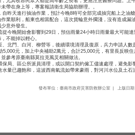
顧，尤其收容民眾大都是高年齡之長者，更應注意醫療問題。上
卡未帶在身上等，專案報請衛生局協助辦理。。
，自昨天進行抽油作業，預計今晚8時可全部完成抽完船上之油
油作業順利，船東也相當配合，這次貨輪意外擱淺，沒有造成漏
減少意外發生。
從今晚開始會影響到29日，預估雨量24小時日雨量最大可能達到
佈，不能掉以輕心。
麻豆、北門、白河、柳營等，後續環境清理及復原，兵力申請人數
助5,000元，加上中央補助2萬元，合計25,000元，有里長反
，並參考原臺南縣莫拉克風災相關做法。
環保局、區公所派員清理，或以開口契約僱工儘速處理，避免影
壤含水量已趨飽和，這波西南氣流如帶來豪雨，對河川水位及土石
發布單位：臺南市政府災害防救辦公室
上版日期：