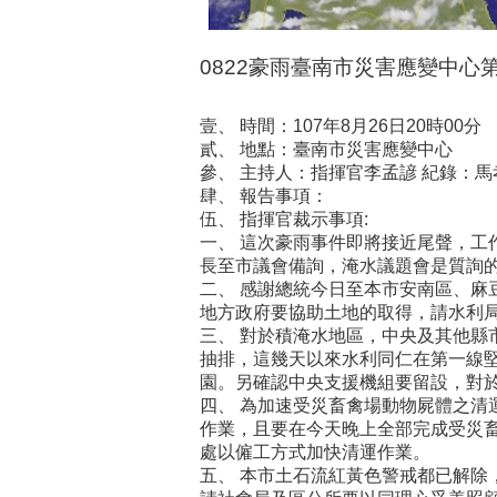
0822豪雨臺南市災害應變中心
壹、 時間：107年8月26日20時00分
貳、 地點：臺南市災害應變中心
參、 主持人：指揮官李孟諺 紀錄：馬
肆、 報告事項：
伍、 指揮官裁示事項:
一、 這次豪雨事件即將接近尾聲，工
長至市議會備詢，淹水議題會是質詢
二、 感謝總統今日至本市安南區、
地方政府要協助土地的取得，請水利
三、 對於積淹水地區，中央及其他縣
抽排，這幾天以來水利同仁在第一線
園。另確認中央支援機組要留設，對
四、 為加速受災畜禽場動物屍體之清
作業，且要在今天晚上全部完成受災
處以僱工方式加快清運作業。
五、 本市土石流紅黃色警戒都已解除