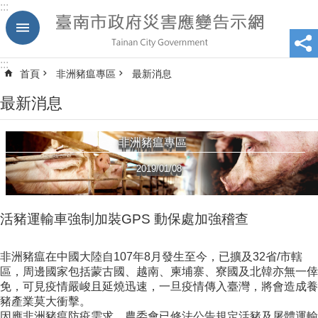
:::
跳到主要內容區塊
:::
首頁
非洲豬瘟專區
最新消息
最新消息
非洲豬瘟專區
2019/01/08
活豬運輸車強制加裝GPS 動保處加強稽查
非洲豬瘟在中國大陸自107年8月發生至今，已擴及32省/市轄
區，周邊國家包括蒙古國、越南、柬埔寨、寮國及北韓亦無一倖
免，可見疫情嚴峻且延燒迅速，一旦疫情傳入臺灣，將會造成養
豬產業莫大衝擊。
因應非洲豬瘟防疫需求，農委會已修法公告規定活豬及屠體運輸