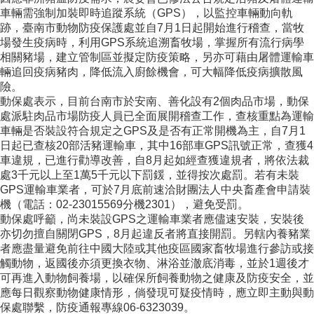
車輛需強制加裝即時追蹤系統（GPS），以監控車輛動向軌
跡，臺南市動物防疫保護處並自7月1日起開始進行稽查，當牧
場發生疫病時，利用GPS系統追溯畜牧場，掌握所有流行病學
相關豬場，建立管制區並擬定防疫策略，另亦可藉由屠體運輸車
輛追回疫病豬肉，降低流入廚餘機會，可大幅降低疫病擴散風
險。
動保處表示，目前台南市於安南、善化設有2個肉品市場，動保
處派駐肉品市場防疫人員已全面展開稽查工作，查核重點為運輸
車輛是否裝設符合規定之GPS及是否有正常開機為主，自7月1
日起已查核20部活豬運輸車，其中16部車GPS訊號正常，查獲4
車違規，已進行勸導改善，自8月起如經查獲違規者，將依法裁
處3千元以上至1萬5千元以下罰鍰，並得按次處罰。若有未裝
GPS運輸車業者，可於7月底前速洽財團法人中央畜產會申請裝
機（電話：02-23015569分機2301），避免受罰。
動保處呼籲，尚未裝設GPS之運輸車業者應儘速安裝，安裝後
亦切勿擅自關閉GPS，8月起違反者將直接開罰。另轄內養豬業
者應盡量避免前往中國大陸或其他疫區國家畜牧場進行參訪或接
觸動物，返國後亦須更換衣物、淋浴並澈底消毒，並於1週後才
可再進入動物飼養場，以確保所飼養動物之健康及防疫安全，並
應每日觀察動物健康情形，倘發現可疑疫情時，應立即主動與動
保處聯繫，防疫通報專線06-6323039。