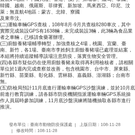
韓國、越南、俄羅斯、菲律賓、新加坡、馬來西亞、印尼、汶
萊；無直航4地區：蒙古、北韓、寮國
及東帝汶。
(二)運輸車輛GPS查核，108年8月-9月共查核8280車次，其中
實際完成裝設GPS有1638輛，未完成裝設3輛，此3輛為食品業
者之車輛，已移請食藥署辦理。
(三)廚餘養豬場輔導轉型，加強查核之4場，桃園、宜蘭、臺
南、新竹，各1場。臺南市李姓飼主廚餘養豬場已處理並結案，
本組將持續追蹤輔導該場注意防疫，落實生物安全管理。
(四)各縣市疑似仍在使用廚餘養豬未取得再利用檢核者，請相關
單位於1週內完成查察並改善，包含桃園市、台中市、屏東縣、
新竹縣、苗栗縣、彰化縣、雲林縣、嘉義縣、澎湖縣；台南市
無。
(五)防檢局預計11月底進行運輸車輛GPS沙盤演練，並於10月底
前進行教育訓練，請各縣市防疫機關指派運輸車輛GPS系統操
作人員屆時參加訓練，11月底沙盤演練將隨機抽取各縣市進行
推演。
發布單位：臺南市動物防疫保護處
上版日期：108-11-28
修改時間：108-11-28