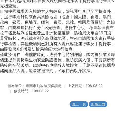
19日零時‬起增加對菲律賓入境桃園機場旅客手提行李進行全面X
光機查驗。
目前桃園機場因入境旅客人數較多，除託運行李已全面檢查外，
手提行李則針對來自高風險地區（包含中國大陸、香港、澳門、
越南、寮國、柬埔寨、緬甸、泰國、北韓、韓國及俄羅斯）之旅
客，由防檢局執行百分百X光檢查。應變中心說，考量菲律賓布
拉干省及黎剎省疑似發生非洲豬瘟疫情，防檢局決定自‪19日凌
晨零時起，將菲律賓列入高風險地區，對來自該國旅客進行手提
行李檢查，其他機場則已對所有入境旅客託運行李及手提行李，
由關務署X光機及防檢局檢疫犬進行檢查。
值此疫情在亞洲擴散時刻，應變中心特別呼籲，國內養豬業者應
儘速提升養豬場生物安全防護措施，嚴防疫病入侵，不要讓所有
防疫的辛勞破功。應變中心也提醒入境旅客，千萬不要違規攜帶
豬肉產品入境，違者將遭重罰，民眾切勿以身試法。
發布單位：臺南市動物防疫保護處
上版日期：108-08-22
修改時間：108-08-22
回上一頁
回最上面