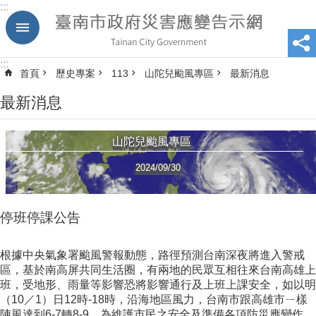
:::
跳到主要內容區塊
:::
首頁
歷史專案
113
山陀兒颱風專區
最新消息
最新消息
山陀兒颱風專區
2024/09/30
停班停課公告
根據中央氣象署颱風警報動態，路徑預測台南深夜將進入警戒
區，基於南高屏共同生活圈，有兩地的民眾互相往來台南高雄上
班，受地形、雨量等影響恐將影響通行及上班上課安全，如以明
（10／1）日12時-18時，沿海地區風力，台南市跟高雄市ㄧ樣
陣風達到6-7轉8-9，為維護市民之安全及準備各項防災應變作