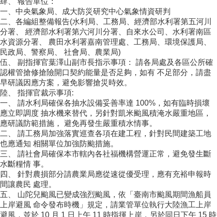
肆、 報告單位：
一、中央氣象局、成大防災研究中心氣象情資研判
二、各編組整備報告(水利局、工務局、經濟部水利署第五河川
分署、 經濟部水利署第六河川分署、自來水公司、水利署南區
水資源分署、 農田水利署嘉南管理處、工務局、環境保護局、
民政局、警察局、 社會局、農業局)
伍、 副指揮官葉澤山副市長指示事項： 請各局處及各區公所確
認權管搶修搶險開口契約能量是否足夠，如有 不足部分，請盡
早研議因應方案，避免影響搶災時效。
陸、 指揮官裁示事項:
一、 請水利局確保各抽水設備妥善率達 100%，如有臨時損壞
應立即調度 抽水機來替代，另針對凱米颱風積淹水嚴重地區，
應研議防範措施， 避免再發生嚴重積水情事。
二、 請工務局加強落實巡查各項在建工程，針對民間建築工地
也應通知 相關單位加強防颱措施。
三、 請社會局確保本市轄內各社福機構營運正常，避免發生斷
水斷糧情 事。
四、 針對農損部分請農業局應從速從優受理，應有充裕申報時
間讓農民 處理。
五、 山陀兒颱風已變成強烈颱風，依「臺南市颱風期間漁船員
上岸避風 命令發布時機」規定，請業管單位執行大陸漁工上岸
避風，並於 10 月 1 日上午 11 時指揮上岸，另於同日下午 15 時