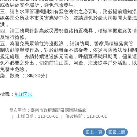
或收納於安全場所，避免危險發生。
三、請各水庫管理機關如有緊急洩洪之必要時，務必提前通知沿
線各區公所及本市災害應變中心，並請避免於豪大雨期間大量洩
洪 。
四、請工務局針對高致災潛勢道路預置機具，積極掌握道路災情
及進行搶修。
五、為避免民眾前往海邊觀浪 ，請消防局、警察局積極落實管
制與勸導舉發作為，對於勸離而不聽從者，依災害防救法等相關
規定處理，亦請持續透過多元管道，呼籲宣導颱風期間，儘量避
免不必要之外出，切勿前往山區、河邊、海邊從事戶外活動，以
免發生危險 。
柒、散會（18時30分）
標籤：
#山陀兒
發布單位：臺南市政府新聞及國際關係處
上版日期：113-10-01
修改時間：113-10-01
回上一頁
回最上面