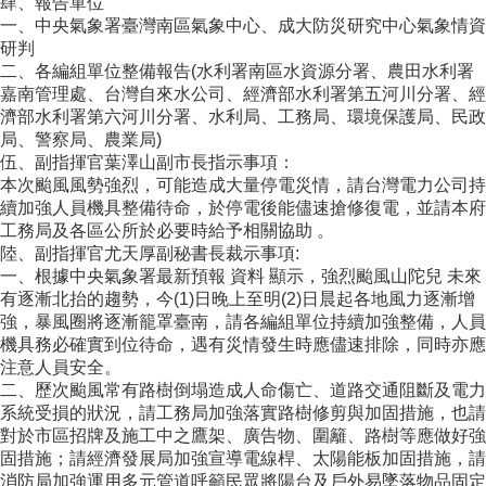
肆、報告單位
一、中央氣象署臺灣南區氣象中心、成大防災研究中心氣象情資
研判
二、各編組單位整備報告(水利署南區水資源分署、農田水利署
嘉南管理處、台灣自來水公司、經濟部水利署第五河川分署、經
濟部水利署第六河川分署、水利局、工務局、環境保護局、民政
局、警察局、農業局)
伍、副指揮官葉澤山副市長指示事項：
本次颱風風勢強烈，可能造成大量停電災情，請台灣電力公司持
續加強人員機具整備待命，於停電後能儘速搶修復電，並請本府
工務局及各區公所於必要時給予相關協助 。
陸、副指揮官尤天厚副秘書長裁示事項:
一、根據中央氣象署最新預報 資料 顯示，強烈颱風山陀兒 未來
有逐漸北抬的趨勢，今(1)日晚上至明(2)日晨起各地風力逐漸增
強，暴風圈將逐漸籠罩臺南，請各編組單位持續加強整備，人員
機具務必確實到位待命，遇有災情發生時應儘速排除，同時亦應
注意人員安全。
二、歷次颱風常有路樹倒塌造成人命傷亡、道路交通阻斷及電力
系統受損的狀況，請工務局加強落實路樹修剪與加固措施，也請
對於市區招牌及施工中之鷹架、廣告物、圍籬、路樹等應做好強
固措施；請經濟發展局加強宣導電線桿、太陽能板加固措施，請
消防局加強運用多元管道呼籲民眾將陽台及戶外易墜落物品固定