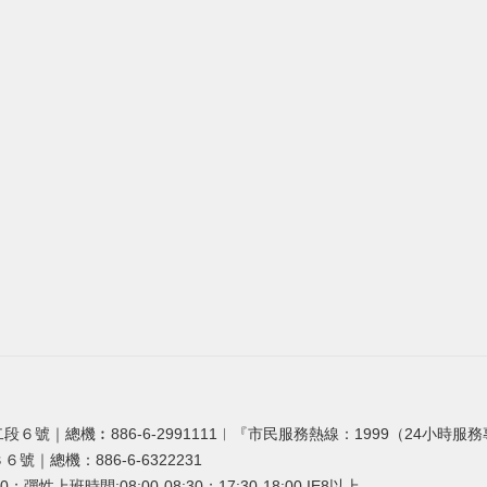
段６號｜總機︰886-6-2991111︱『市民服務熱線：1999（24小時服
號｜總機：886-6-6322231
0；彈性上班時間:08:00-08:30；17:30-18:00 IE8以上