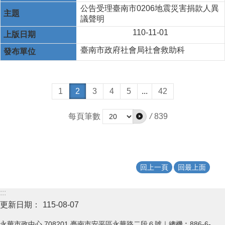
公告受理臺南市0206地震災害捐款人異
議聲明
110-11-01
臺南市政府社會局社會救助科
1
2
3
4
5
...
42
每頁筆數
/
839
回上一頁
回最上面
:::
更新日期：
115-08-07
永華市政中心 708201 臺南市安平區永華路二段６號｜總機︰886-6-