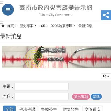
:::
跳到主要內容區塊
:::
首頁
歷史專案
105
0206地震專區
最新消息
最新消息
0206地震專區
2016/02/06
主題：
內容：
全部
停班停課
警戒公告
防災預告
交管道安