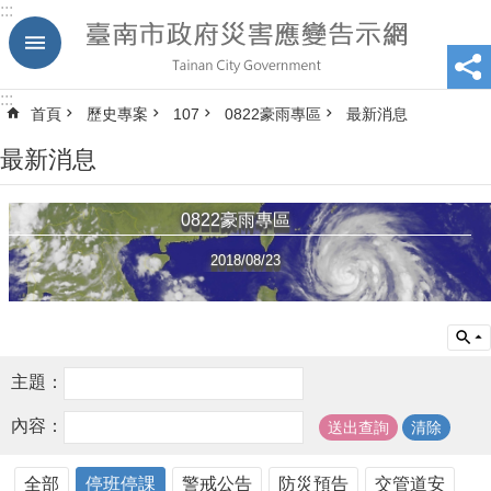
:::
跳到主要內容區塊
:::
首頁
歷史專案
107
0822豪雨專區
最新消息
最新消息
0822豪雨專區
2018/08/23
主題：
內容：
全部
停班停課
警戒公告
防災預告
交管道安