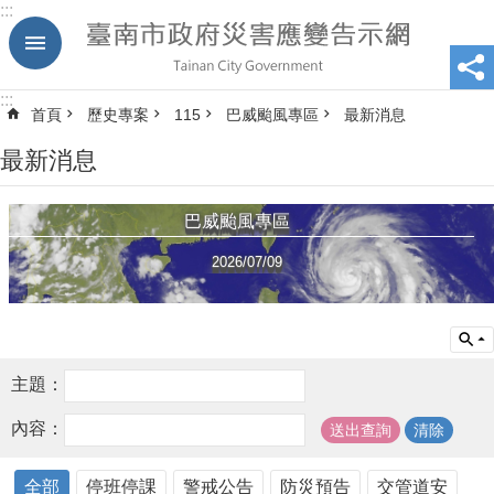
:::
跳到主要內容區塊
:::
首頁
歷史專案
115
巴威颱風專區
最新消息
最新消息
巴威颱風專區
2026/07/09
主題：
內容：
全部
停班停課
警戒公告
防災預告
交管道安