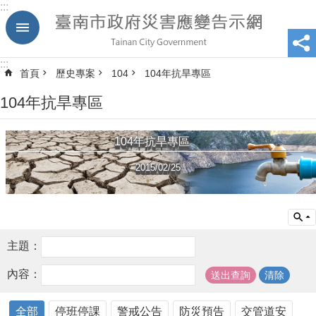
:::
跳到主要內容區塊
:::
首頁
歷史專案
104
104年抗旱專區
104年抗旱專區
104年抗旱專區
2015/02/25
主題：
內容：
全部
停班停課
警戒公告
防災預告
交管道安